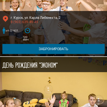

г. Курск, ул. Карла Либкнехта, 2
8 (903) 639-49-49


x 4-22 ЧЕЛ.
120
МИН
ЗАБРОНИРОВАТЬ
День рождения "Эконом"