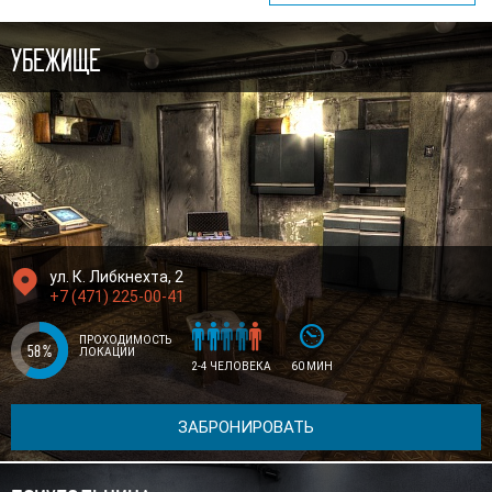
Убежище

ул. К. Либкнехта, 2
+7 (471) 225-00-41






ПРОХОДИМОСТЬ
58
%
ЛОКАЦИИ
2-4 ЧЕЛОВЕКА
60 МИН
ЗАБРОНИРОВАТЬ