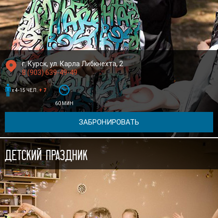

г. Курск, ул. Карла Либкнехта, 2
8 (903) 639-49-49


x 4-15 ЧЕЛ.
+ 7
60 МИН
ЗАБРОНИРОВАТЬ
Детский праздник