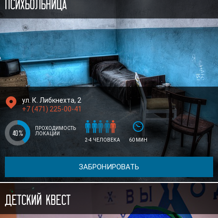
Психбольница

ул. К. Либкнехта, 2
+7 (471) 225-00-41






ПРОХОДИМОСТЬ
40
%
ЛОКАЦИИ
2-4 ЧЕЛОВЕКА
60 МИН
ЗАБРОНИРОВАТЬ
Детский квест