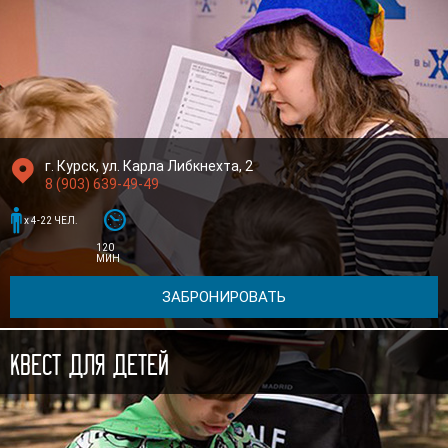

г. Курск, ул. Карла Либкнехта, 2
8 (903) 639-49-49


x 4-22 ЧЕЛ.
120
МИН
ЗАБРОНИРОВАТЬ
Квест для детей