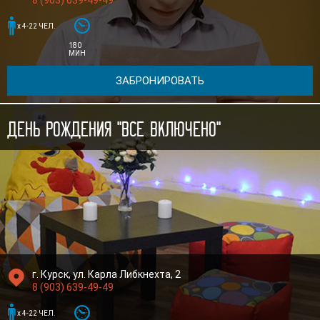
8 (903) 639-49-49


x 4-22 ЧЕЛ.
180
МИН
ЗАБРОНИРОВАТЬ
День рождения "Все включено"

г. Курск, ул. Карла Либкнехта, 2
8 (903) 639-49-49


x 4-22 ЧЕЛ.